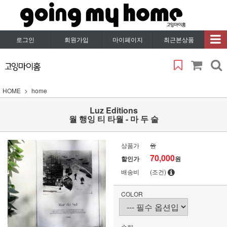
로그인
회원가입
마이페이지
최근본상품
HOME
home
Luz Editions
월 행잉 티 타월 - 마 두 술
상품가
원
70,000
할인가
원
배송비
(조건)
COLOR
수량