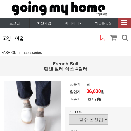
로그인
회원가입
마이페이지
최근본상품
FASHION
accessories
French Bull
린넨 발레 삭스 4컬러
상품가
원
26,000
할인가
원
배송비
(조건)
COLOR
수량