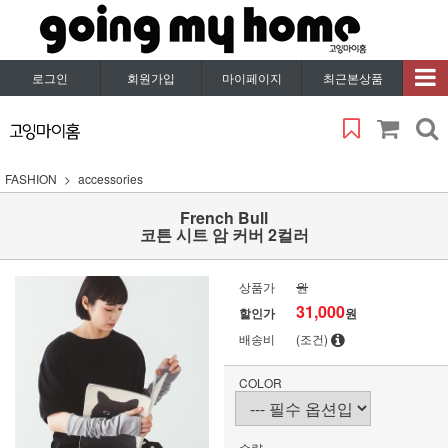
로그인
회원가입
마이페이지
최근본상품
FASHION
accessories
French Bull
코튼 시트 암 커버 2컬러
상품가
원
31,000
할인가
원
배송비
(조건)
COLOR
수량