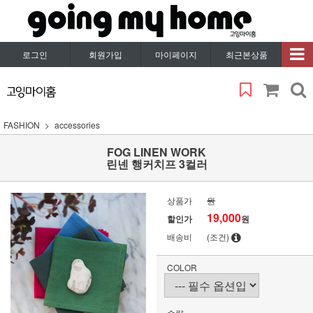
로그인
회원가입
마이페이지
최근본상품
FASHION
accessories
FOG LINEN WORK
린넨 행커치프 3컬러
상품가
원
19,000
할인가
원
배송비
(조건)
COLOR
수량