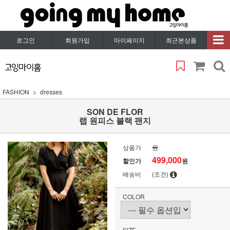
로그인
회원가입
마이페이지
최근본상품
FASHION
dresses
SON DE FLOR
랩 원피스 블랙 팬지
상품가
원
499,000
할인가
원
배송비
(조건)
COLOR
SIZE