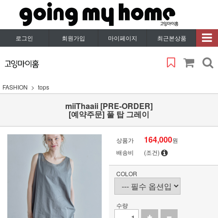
로그인
회원가입
마이페이지
최근본상품
FASHION
tops
miiThaaii [PRE-ORDER]
[예약주문] 풀 탑 그레이
164,000
상품가
원
배송비
(조건)
COLOR
수량