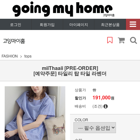
로그인
회원가입
마이페이지
최근본상품
FASHION
tops
miiThaaii [PRE-ORDER]
[예약주문] 타일리 탑 타일 라벤더
상품가
원
191,000
할인가
원
배송비
(조건)
COLOR
수량