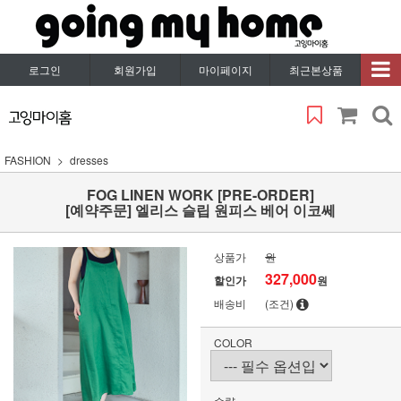
로그인
회원가입
마이페이지
최근본상품
FASHION
dresses
FOG LINEN WORK [PRE-ORDER]
[예약주문] 엘리스 슬립 원피스 베어 이코쎄
상품가
원
327,000
할인가
원
배송비
(조건)
COLOR
수량