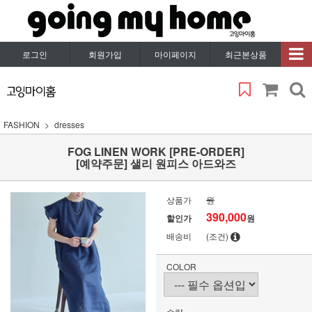
로그인
회원가입
마이페이지
최근본상품
FASHION
dresses
FOG LINEN WORK [PRE-ORDER]
[예약주문] 샐리 원피스 아드와즈
상품가
원
390,000
할인가
원
배송비
(조건)
COLOR
수량