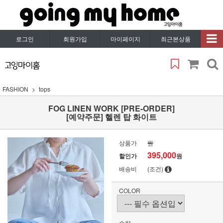
로그인
회원가입
마이페이지
최근본상품
FASHION
tops
FOG LINEN WORK [PRE-ORDER]
[예약주문] 헬렌 탑 화이트
상품가
원
395,000
할인가
원
배송비
(조건)
COLOR
수량