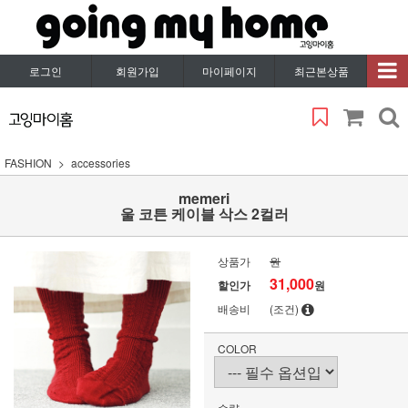
로그인
회원가입
마이페이지
최근본상품
FASHION
accessories
memeri
울 코튼 케이블 삭스 2컬러
상품가
원
31,000
할인가
원
배송비
(조건)
COLOR
수량