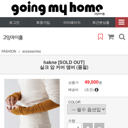
로그인
회원가입
마이페이지
최근본상품
FASHION
accessories
hakne [SOLD OUT]
실크 암 커버 앰버 (품절)
49,000
상품가
원
배송비
(조건)
COLOR
수량